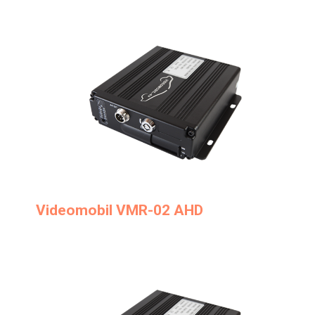
Videomobil VMR-02 AHD