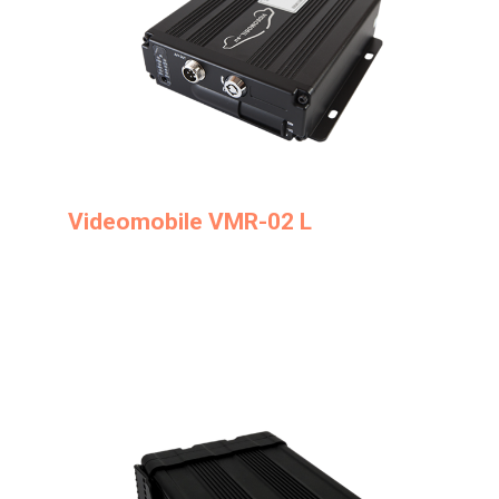
Videomobile VMR-02 L