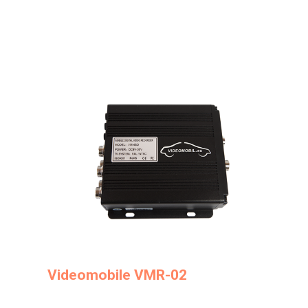
Videomobile VMR-02