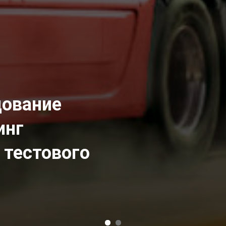
дование
инг
 тестового