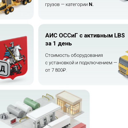
грузов — категории
N.
АИС ОССиГ c активным LBS
за 1 день
Стоимость оборудования
с установкой и подключением —
от 7 800₽.